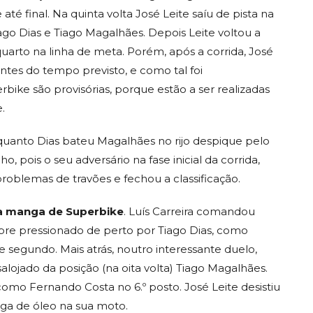
 final. Na quinta volta José Leite saíu de pista na
iago Dias e Tiago Magalhães. Depois Leite voltou a
uarto na linha de meta. Porém, após a corrida, José
ntes do tempo previsto, e como tal foi
perbike são provisórias, porque estão a ser realizadas
.
enquanto Dias bateu Magalhães no rijo despique pelo
, pois o seu adversário na fase inicial da corrida,
problemas de travões e fechou a classificação.
 manga de Superbike
. Luís Carreira comandou
re pressionado de perto por Tiago Dias, como
e segundo. Mais atrás, noutro interessante duelo,
salojado da posição (na oita volta) Tiago Magalhães.
mo Fernando Costa no 6.º posto. José Leite desistiu
fuga de óleo na sua moto.