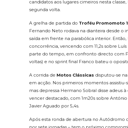
candidatos aos lugares cimeiros nesta classe
segunda volta.
A grelha de partida do
Troféu Promomoto 
Fernando Neto rodava na dianteira desde o in
saída em frente na parabólica interior. Entã
concorrência, vencendo com 11,2s sobre Luís 
parte do tempo, em confronto directo com Fili
voltas) e no sprint final Franco bateu o oposi
A corrida de
Motos Clássicas
disputou-se na
em acção. Nos primeiros momentos assistiu-se
mas depressa Hermano Sobral disse adeus à c
vencer destacado, com 1m20s sobre António
Javier Aguado por 5,4s.
Após esta ronda de abertura no Autódromo do
por sete jornadas – tem o próximo compromiss