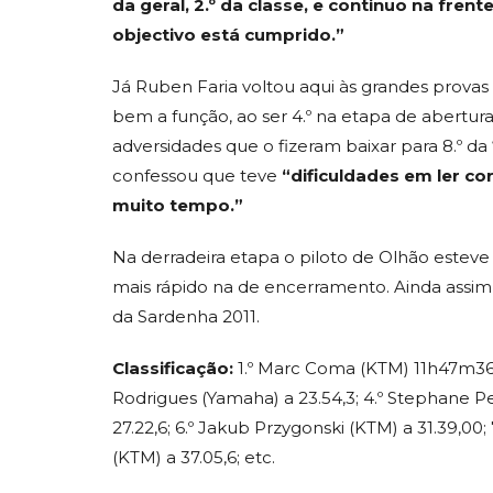
da geral, 2.º da classe, e continuo na fr
objectivo está cumprido.”
Já Ruben Faria voltou aqui às grandes prova
bem a função, ao ser 4.º na etapa de abertur
adversidades que o fizeram baixar para 8.º da 
confessou que teve
“dificuldades em ler c
muito tempo.”
Na derradeira etapa o piloto de Olhão esteve 
mais rápido na de encerramento. Ainda assim,
da Sardenha 2011.
Classificação:
1.º Marc Coma (KTM) 11h47m36,6s
Rodrigues (Yamaha) a 23.54,3; 4.º Stephane Pe
27.22,6; 6.º Jakub Przygonski (KTM) a 31.39,00; 7
(KTM) a 37.05,6; etc.