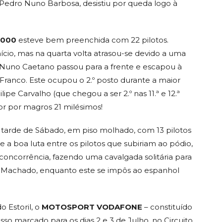
, Pedro Nuno Barbosa, desistiu por queda logo à
1000
esteve bem preenchida com 22 pilotos.
ício, mas na quarta volta atrasou-se devido a uma
o, Nuno Caetano passou para a frente e escapou à
Franco. Este ocupou o 2.º posto durante a maior
pe Carvalho (que chegou a ser 2.º nas 11.ª e 12.ª
tor por magros 21 milésimos!
 tarde de Sábado, em piso molhado, com 13 pilotos
 a boa luta entre os pilotos que subiriam ao pódio,
oncorrência, fazendo uma cavalgada solitária para
 Machado, enquanto este se impôs ao espanhol
 Estoril, o
MOTOSPORT VODAFONE
– constituído
o marcado para os dias 2 e 3 de Julho, no Circuito