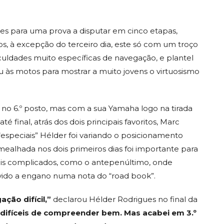
tes para uma prova a disputar em cinco etapas,
s, à excepção do terceiro dia, este só com um troço
iculdades muito específicas de navegação, e plantel
 às motos para mostrar a muito jovens o virtuosismo
no 6.º posto, mas com a sua Yamaha logo na tirada
 final, atrás dos dois principais favoritos, Marc
especiais” Hélder foi variando o posicionamento
ealhada nos dois primeiros dias foi importante para
s complicados, como o antepenúltimo, onde
ido a engano numa nota do “road book”.
ção difícil,”
declarou Hélder Rodrigues no final da
 difíceis de compreender bem. Mas acabei em 3.º