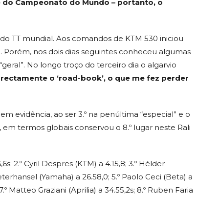
ente do Campeonato do Mundo – portanto, o
s do TT mundial. Aos comandos de KTM 530 iniciou
a. Porém, nos dois dias seguintes conheceu algumas
“geral”. No longo troço do terceiro dia o algarvio
orrectamente o ‘road-book’, o que me fez perder
em evidência, ao ser 3.º na penúltima “especial” e o
 em termos globais conservou o 8.º lugar neste Rali
; 2.º Cyril Despres (KTM) a 4.15,8; 3.º Hélder
terhansel (Yamaha) a 26.58,0; 5.º Paolo Ceci (Beta) a
.º Matteo Graziani (Aprilia) a 34.55,2s; 8.º Ruben Faria