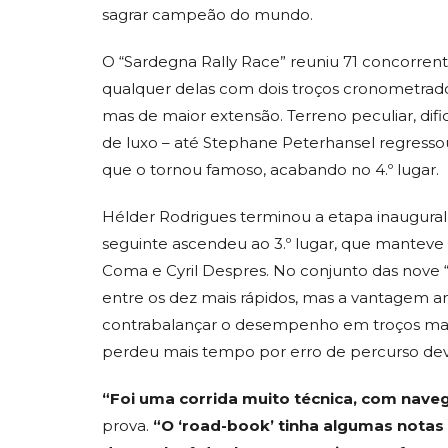
sagrar campeão do mundo.
O “Sardegna Rally Race” reuniu 71 concorren
qualquer delas com dois troços cronometrado
mas de maior extensão. Terreno peculiar, dif
de luxo – até Stephane Peterhansel regressou
que o tornou famoso, acabando no 4.º lugar.
Hélder Rodrigues terminou a etapa inaugural 
seguinte ascendeu ao 3.º lugar, que manteve até
Coma e Cyril Despres. No conjunto das nove “
entre os dez mais rápidos, mas a vantagem am
contrabalançar o desempenho em troços mai
perdeu mais tempo por erro de percurso dev
“Foi uma corrida muito técnica, com navega
prova.
“O ‘road-book’ tinha algumas notas