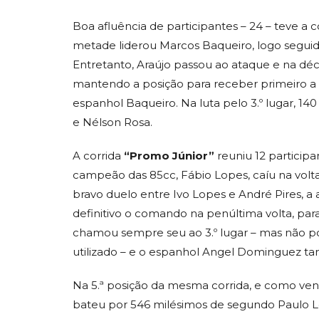
Boa afluência de participantes – 24 – teve a 
metade liderou Marcos Baqueiro, logo seguid
Entretanto, Araújo passou ao ataque e na dé
mantendo a posição para receber primeiro a
espanhol Baqueiro. Na luta pelo 3.º lugar, 1
e Nélson Rosa.
A corrida
“Promo Júnior”
reuniu 12 participa
campeão das 85cc, Fábio Lopes, caíu na vol
bravo duelo entre Ivo Lopes e André Pires, a
definitivo o comando na penúltima volta, para
chamou sempre seu ao 3.º lugar – mas não p
utilizado – e o espanhol Angel Dominguez ta
Na 5.ª posição da mesma corrida, e como ven
bateu por 546 milésimos de segundo Paulo Lei