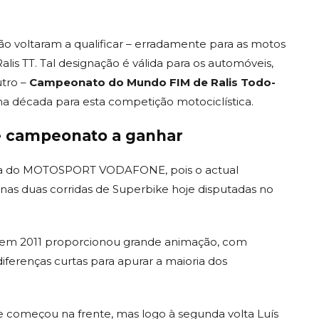
o voltaram a qualificar – erradamente para as motos
s TT. Tal designação é válida para os automóveis,
utro –
Campeonato do Mundo FIM de Ralis Todo-
á uma década para esta competição motociclística.
re campeonato a ganhar
rada do MOTOSPORT VODAFONE, pois o actual
 nas duas corridas de Superbike hoje disputadas no
na em 2011 proporcionou grande animação, com
iferenças curtas para apurar a maioria dos
te começou na frente, mas logo à segunda volta Luís