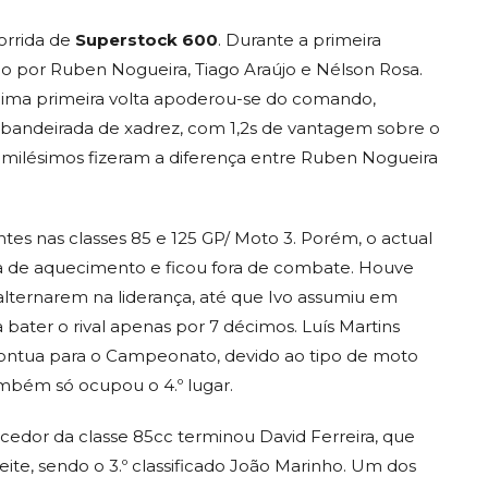
corrida de
Superstock 600
. Durante a primeira
o por Ruben Nogueira, Tiago Araújo e Nélson Rosa.
cima primeira volta apoderou-se do comando,
 bandeirada de xadrez, com 1,2s de vantagem sobre o
40 milésimos fizeram a diferença entre Ruben Nogueira
ntes nas classes 85 e 125 GP/ Moto 3. Porém, o actual
ta de aquecimento e ficou fora de combate. Houve
 alternarem na liderança, até que Ivo assumiu em
 bater o rival apenas por 7 décimos. Luís Martins
ontua para o Campeonato, devido ao tipo de moto
mbém só ocupou o 4.º lugar.
cedor da classe 85cc terminou David Ferreira, que
te, sendo o 3.º classificado João Marinho. Um dos