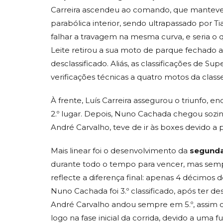
Carreira ascendeu ao comando, que manteve até
parabólica interior, sendo ultrapassado por T
falhar a travagem na mesma curva, e seria o q
Leite retirou a sua moto de parque fechado a
desclassificado. Aliás, as classificações de Su
verificações técnicas a quatro motos da classe
À frente, Luís Carreira assegurou o triunfo, 
2.º lugar. Depois, Nuno Cachada chegou sozinho
André Carvalho, teve de ir às boxes devido a 
Mais linear foi o desenvolvimento da
segunda
durante todo o tempo para vencer, mas semp
reflecte a diferença final: apenas 4 décimos d
Nuno Cachada foi 3.º classificado, após ter de
André Carvalho andou sempre em 5.º, assim co
logo na fase inicial da corrida, devido a uma 