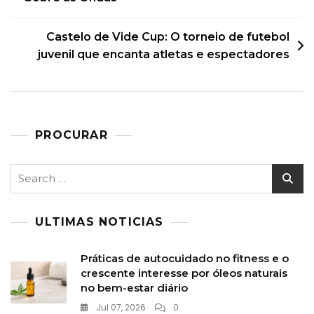
navigation
Castelo de Vide Cup: O torneio de futebol
juvenil que encanta atletas e espectadores
PROCURAR
Search
for:
ULTIMAS NOTICIAS
Práticas de autocuidado no fitness e o
crescente interesse por óleos naturais
no bem-estar diário
Jul 07, 2026
0