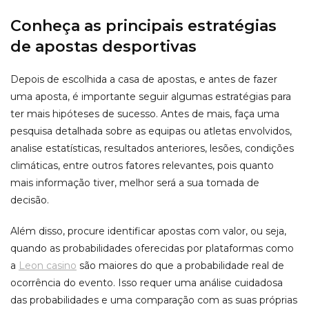
Conheça as principais estratégias
de apostas desportivas
Depois de escolhida a casa de apostas, e antes de fazer
uma aposta, é importante seguir algumas estratégias para
ter mais hipóteses de sucesso. Antes de mais, faça uma
pesquisa detalhada sobre as equipas ou atletas envolvidos,
analise estatísticas, resultados anteriores, lesões, condições
climáticas, entre outros fatores relevantes, pois quanto
mais informação tiver, melhor será a sua tomada de
decisão.
Além disso, procure identificar apostas com valor, ou seja,
quando as probabilidades oferecidas por plataformas como
a
Leon casino
são maiores do que a probabilidade real de
ocorrência do evento. Isso requer uma análise cuidadosa
das probabilidades e uma comparação com as suas próprias