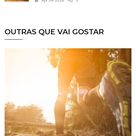
Apr 04, 2026
0
OUTRAS QUE VAI GOSTAR