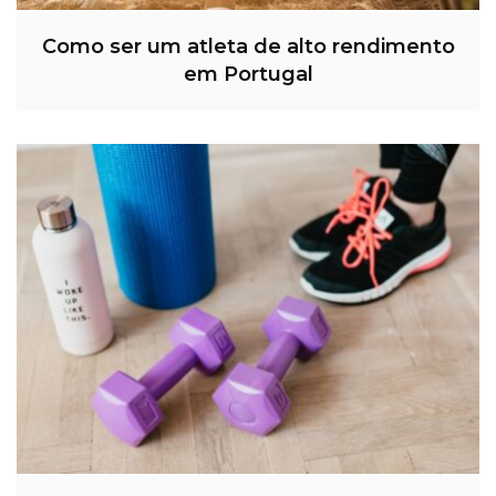
Como ser um atleta de alto rendimento
em Portugal