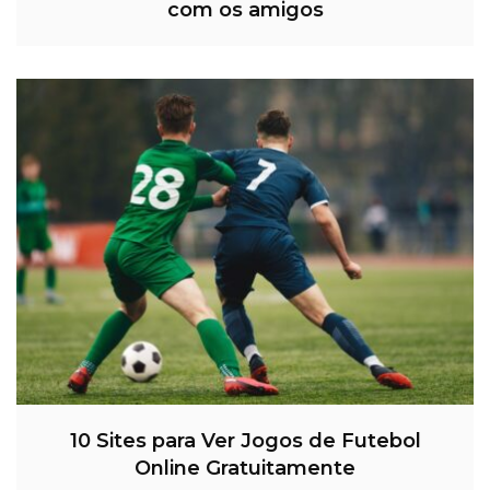
com os amigos
10 Sites para Ver Jogos de Futebol
Online Gratuitamente