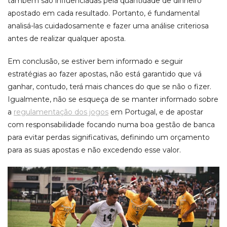
também são influenciadas pela quantidade de dinheiro
apostado em cada resultado. Portanto, é fundamental
analisá-las cuidadosamente e fazer uma análise criteriosa
antes de realizar qualquer aposta.
Em conclusão, se estiver bem informado e seguir
estratégias ao fazer apostas, não está garantido que vá
ganhar, contudo, terá mais chances do que se não o fizer.
Igualmente, não se esqueça de se manter informado sobre
a
regulamentação dos jogos
em Portugal, e de apostar
com responsabilidade focando numa boa gestão de banca
para evitar perdas significativas, definindo um orçamento
para as suas apostas e não excedendo esse valor.