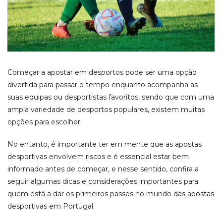
Começar a apostar em desportos pode ser uma opção
divertida para passar o tempo enquanto acompanha as
suas equipas ou desportistas favoritos, sendo que com uma
ampla variedade de desportos populares, existem muitas
opções para escolher.
No entanto, é importante ter em mente que as apostas
desportivas envolvem riscos e é essencial estar bem
informado antes de começar, e nesse sentido, confira a
seguir algumas dicas e considerações importantes para
quem está a dar os primeiros passos no mundo das apostas
desportivas em Portugal.