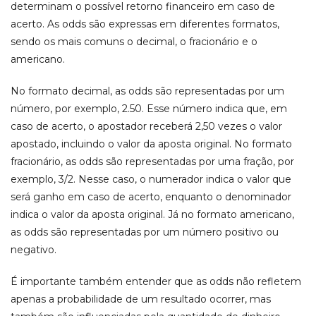
determinam o possível retorno financeiro em caso de
acerto. As odds são expressas em diferentes formatos,
sendo os mais comuns o decimal, o fracionário e o
americano.
No formato decimal, as odds são representadas por um
número, por exemplo, 2.50. Esse número indica que, em
caso de acerto, o apostador receberá 2,50 vezes o valor
apostado, incluindo o valor da aposta original. No formato
fracionário, as odds são representadas por uma fração, por
exemplo, 3/2. Nesse caso, o numerador indica o valor que
será ganho em caso de acerto, enquanto o denominador
indica o valor da aposta original. Já no formato americano,
as odds são representadas por um número positivo ou
negativo.
É importante também entender que as odds não refletem
apenas a probabilidade de um resultado ocorrer, mas