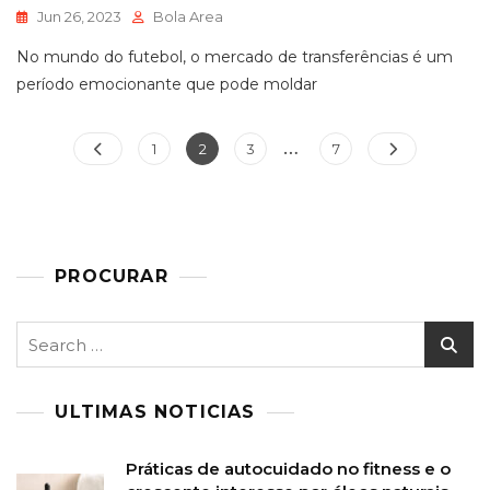
Jun 26, 2023
Bola Area
No mundo do futebol, o mercado de transferências é um
período emocionante que pode moldar
Posts
…
Page
Page
Page
Page
1
2
3
7
pagination
PROCURAR
Search
for:
ULTIMAS NOTICIAS
Práticas de autocuidado no fitness e o