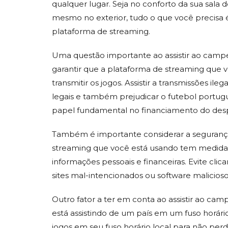
qualquer lugar. Seja no conforto da sua sala d
mesmo no exterior, tudo o que você precisa
plataforma de streaming.
Uma questão importante ao assistir ao campeo
garantir que a plataforma de streaming que vo
transmitir os jogos. Assistir a transmissões il
legais e também prejudicar o futebol portu
papel fundamental no financiamento do des
Também é importante considerar a segurança 
streaming que você está usando tem medidas
informações pessoais e financeiras. Evite cli
sites mal-intencionados ou software malicioso
Outro fator a ter em conta ao assistir ao cam
está assistindo de um país em um fuso horário 
jogos em seu fuso horário local para não pe