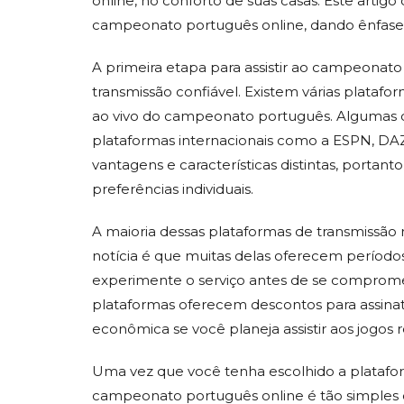
online, no conforto de suas casas. Este artig
campeonato português online, dando ênfase à
A primeira etapa para assistir ao campeonat
transmissão confiável. Existem várias plataf
ao vivo do campeonato português. Algumas de
plataformas internacionais como a ESPN, DAZ
vantagens e características distintas, portan
preferências individuais.
A maioria dessas plataformas de transmissão
notícia é que muitas delas oferecem períodos
experimente o serviço antes de se comprome
plataformas oferecem descontos para assina
econômica se você planeja assistir aos jogos
Uma vez que você tenha escolhido a plataforma
campeonato português online é tão simples q