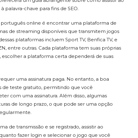
o oferecerá um guia abrangente sobre como assistir ao
 palavra-chave para fins de SEO.
o português online é encontrar uma plataforma de
ormas de streaming disponíveis que transmitem jogos
ssas plataformas incluem Sport TV, Benfica TV, e
N, entre outras. Cada plataforma tem suas próprias
to, escolher a plataforma certa dependerá de suas
 requer uma assinatura paga. No entanto, a boa
 de teste gratuito, permitindo que você
ter com uma assinatura. Além disso, algumas
turas de longo prazo, o que pode ser uma opção
 regularmente.
 de transmissão e se registrado, assistir ao
uanto fazer login e selecionar o jogo que você