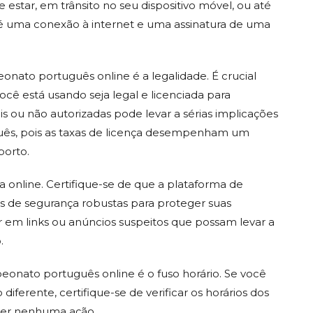
e estar, em trânsito no seu dispositivo móvel, ou até
 é uma conexão à internet e uma assinatura de uma
nato português online é a legalidade. É crucial
cê está usando seja legal e licenciada para
egais ou não autorizadas pode levar a sérias implicações
guês, pois as taxas de licença desempenham um
porto.
online. Certifique-se de que a plataforma de
 de segurança robustas para proteger suas
car em links ou anúncios suspeitos que possam levar a
.
peonato português online é o fuso horário. Se você
diferente, certifique-se de verificar os horários dos
rder nenhuma ação.